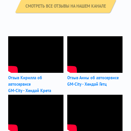
СМОТРЕТЬ ВСЕ ОТЗЫВЫ НА НАШЕМ КАНАЛЕ
Отзыв Кирилла об
Отзыв Анны об автосервисе
автосервисе
GM-City - Хендай Гетц
GM-City - Хендай Крета