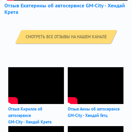
Отзыв Екатерины об автосервисе GM-City - Хендай
Крета
СМОТРЕТЬ ВСЕ ОТЗЫВЫ НА НАШЕМ КАНАЛЕ
Отзыв Кирилла об
Отзыв Анны об автосервисе
автосервисе
GM-City - Хендай Гетц
GM-City - Хендай Крета