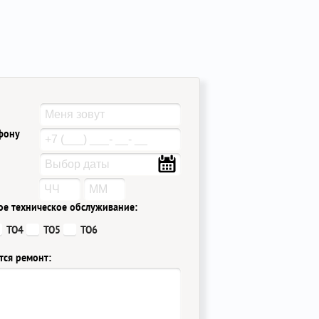
ефону
ое техническое обслуживание:
ТО4
ТО5
ТО6
тся ремонт: