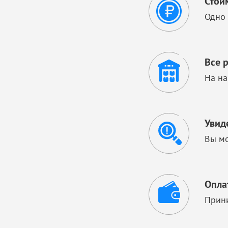
Стои
Одно 
Все 
На на
Увид
Вы мо
Опла
Прини