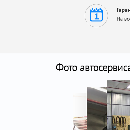
Гара
На вс
Фото автосервис