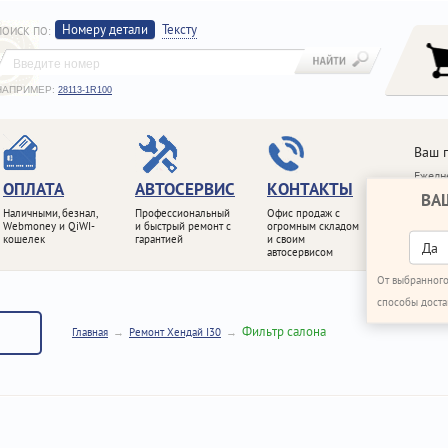
Номеру детали
Тексту
ПОИСК ПО
:
НАПРИМЕР:
28113-1R100
Ваш 
Ежедне
ОПЛАТА
АВТОСЕРВИС
КОНТАКТЫ
ВА
+7 (4
Наличными, безнал,
Профессиональный
Офис продаж с
+7 (4
Webmoney и QiWI-
и быстрый ремонт с
огромным складом
кошелек
гарантией
и своим
ПЕРЕ
Да
автосервисом
От выбранного
способы доста
Фильтр салона
Главная
Ремонт Хендай I30