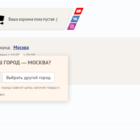
Ваша корзина пока пустая :(
Москва
город:
вно с 10:00 до 20:00
Ш ГОРОД —
МОСКВА
?
648-64-30
95)
648-64-20
95)
ЗВОНИТЬ МНЕ
Выбрать другой город
 города зависят цены, наличие товара и
вки