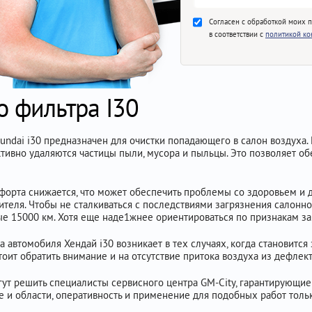
Согласен с обработкой моих 
в соответствии с
политикой к
о фильтра I30
undai i30 предназначен для очистки попадающего в салон воздуха
тивно удаляются частицы пыли, мусора и пыльцы. Это позволяет о
форта снижается, что может обеспечить проблемы со здоровьем и 
ителя. Чтобы не сталкиваться с последствиями загрязнения салонно
ые 15000 км. Хотя еще наде1жнее ориентироваться по признакам за
автомобиля Хендай i30 возникает в тех случаях, когда становится
оит обратить внимание и на отсутствие притока воздуха из дефлект
т решить специалисты сервисного центра GM-City, гарантирующие в
и области, оперативность и применение для подобных работ толь