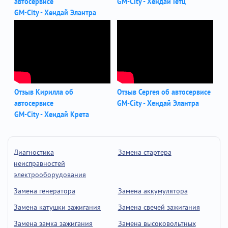
автосервисе
GM-City - Хендай Гетц
GM-City - Хендай Элантра
Отзыв Кирилла об
Отзыв Сергея об автосервисе
автосервисе
GM-City - Хендай Элантра
GM-City - Хендай Крета
Диагностика
Замена стартера
неисправностей
электрооборудования
Замена генератора
Замена аккумулятора
Замена катушки зажигания
Замена свечей зажигания
Замена замка зажигания
Замена высоковольтных