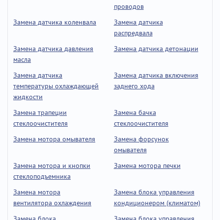
проводов
Замена датчика коленвала
Замена датчика
распредвала
Замена датчика давления
Замена датчика детонации
масла
Замена датчика
Замена датчика включения
температуры охлаждающей
заднего хода
жидкости
Замена трапеции
Замена бачка
стеклоочистителя
стеклоочистителя
Замена мотора омывателя
Замена форсунок
омывателя
Замена мотора и кнопки
Замена мотора печки
стеклоподъемника
Замена мотора
Замена блока управления
вентилятора охлаждения
кондиционером (климатом)
Замена блока
Замена блока управления