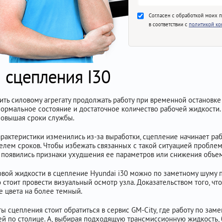
Согласен с обработкой моих 
в соответствии с
политикой к
 сцепления I30
ить силовому агрегату продолжать работу при временной остановке 
 нормальное состояние и достаточное количество рабочей жидкости
повышая сроки службы.
рактеристики изменились из-за выработки, сцепление начинает раб
лем сроков. Чтобы избежать связанных с такой ситуацией пробле
ак появились признаки ухудшения ее параметров или снижения объе
вой жидкости в сцепление Hyundai i30 можно по заметному шуму пр
о стоит провести визуальный осмотр узла. Доказательством того, ч
е цвета на более темный.
 сцепления стоит обратиться в сервис GM-City, где работу по зам
ей по столице. А, выбирая подходящую трансмиссионную жидкость,