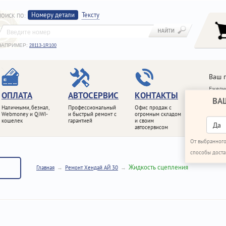
Номеру детали
Тексту
ПОИСК ПО
:
НАПРИМЕР:
28113-1R100
Ваш 
Ежедне
ОПЛАТА
АВТОСЕРВИС
КОНТАКТЫ
ВА
+7 (4
Наличными, безнал,
Профессиональный
Офис продаж с
+7 (4
Webmoney и QiWI-
и быстрый ремонт с
огромным складом
кошелек
гарантией
и своим
ПЕРЕ
Да
автосервисом
От выбранного
способы доста
Жидкость сцепления
Главная
Ремонт Хендай АЙ 30