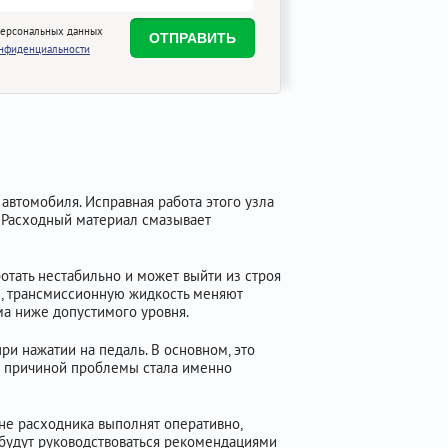
персональных данных
онфиденциальности
автомобиля. Исправная работа этого узла
. Расходный материал смазывает
отать нестабильно и может выйти из строя
м, трансмиссионную жидкость меняют
ма ниже допустимого уровня.
и нажатии на педаль. В основном, это
то причиной проблемы стала именно
ене расходника выполнят оперативно,
 будут руководствоваться рекомендациями