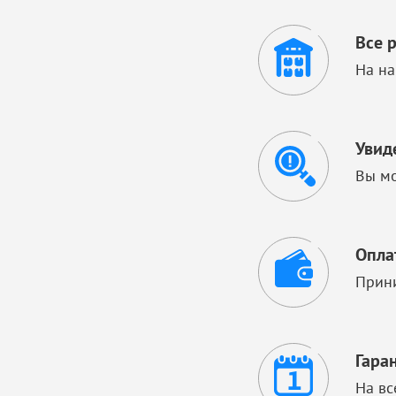
Все 
На на
Увид
Вы мо
Опла
Прини
Гара
На вс