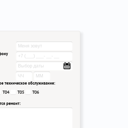
ефону
ое техническое обслуживание:
ТО4
ТО5
ТО6
тся ремонт: