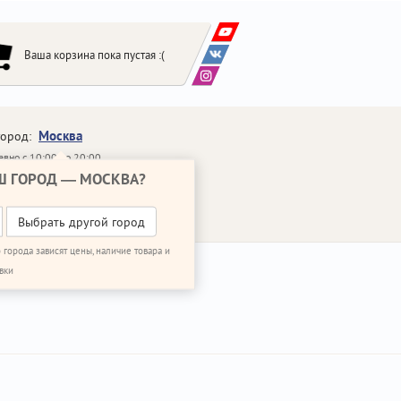
Ваша корзина пока пустая :(
Москва
город:
вно с 10:00 до 20:00
Ш ГОРОД —
МОСКВА
?
648-64-30
95)
648-64-20
95)
ЗВОНИТЬ МНЕ
Выбрать другой город
 города зависят цены, наличие товара и
вки