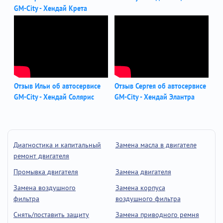
GM-City - Хендай Крета
Отзыв Ильи об автосервисе
Отзыв Сергея об автосервисе
GM-City - Хендай Солярис
GM-City - Хендай Элантра
Диагностика и капитальный
Замена масла в двигателе
ремонт двигателя
Промывка двигателя
Замена двигателя
Замена воздушного
Замена корпуса
фильтра
воздушного фильтра
Снять/поставить защиту
Замена приводного ремня