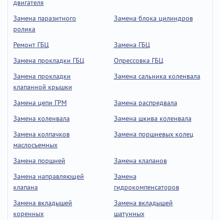
двигателя
Замена паразитного
Замена блока цилиндров
ролика
Ремонт ГБЦ
Замена ГБЦ
Замена прокладки ГБЦ
Опрессовка ГБЦ
Замена прокладки
Замена сальника коленвала
клапанной крышки
Замена цепи ГРМ
Замена распредвала
Замена коленвала
Замена шкива коленвала
Замена колпачков
Замена поршневых колец
маслосъемных
Замена поршней
Замена клапанов
Замена направляющей
Замена
клапана
гидрокомпенсаторов
Замена вкладышей
Замена вкладышей
коренных
шатунных