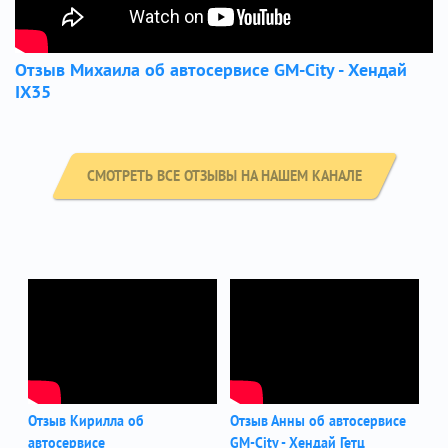
Отзыв Михаила об автосервисе GM-City - Хендай
IX35
СМОТРЕТЬ ВСЕ ОТЗЫВЫ НА НАШЕМ КАНАЛЕ
Отзыв Кирилла об
Отзыв Анны об автосервисе
автосервисе
GM-City - Хендай Гетц