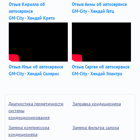
Отзыв Кирилла об
Отзыв Анны об автосервисе
автосервисе
GM-City - Хендай Гетц
GM-City - Хендай Крета
Отзыв Ильи об автосервисе
Отзыв Сергея об автосервисе
GM-City - Хендай Солярис
GM-City - Хендай Элантра
Диагностика герметичности
Заправка кондиционера
системы
кондиционирования
Замена компрессора
Замена фильтра салона
кондиционера