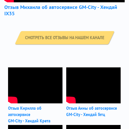
Отзыв Михаила об автосервисе GM-City - Хендай
IX35
СМОТРЕТЬ ВСЕ ОТЗЫВЫ НА НАШЕМ КАНАЛЕ
Отзыв Кирилла об
Отзыв Анны об автосервисе
автосервисе
GM-City - Хендай Гетц
GM-City - Хендай Крета