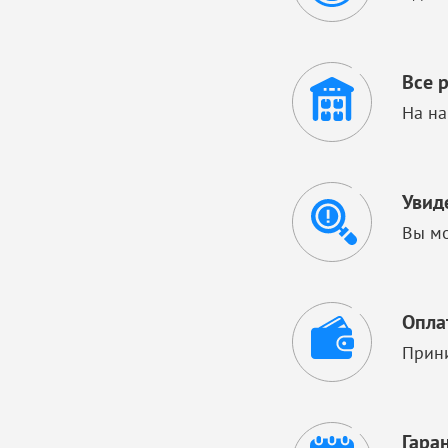
Все 
На на
Увид
Вы мо
Опла
Прини
Гара