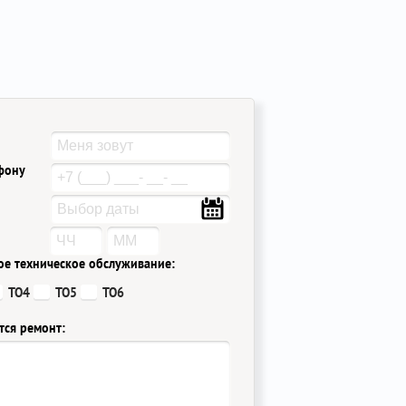
ефону
ое техническое обслуживание:
ТО4
ТО5
ТО6
тся ремонт: