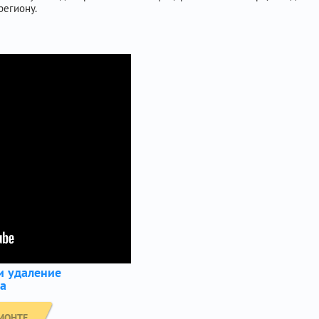
егиону.
и удаление
ва
МОНТЕ