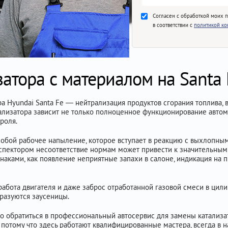
Согласен с обработкой моих 
в соответствии с
политикой к
атора с материалом на Santa 
а Hyundai Santa Fe — нейтрализация продуктов сгорания топлива
ализатора зависит не только полноценное функционирование автомо
роля.
собой рабочее напыление, которое вступает в реакцию с выхлопным
пектором несоответствие нормам может привести к значительным 
наками, как появление неприятные запахи в салоне, индикация на 
работа двигателя и даже заброс отработанной газовой смеси в цил
бразуются заусеницы.
о обратиться в профессиональный автосервис для замены катализа
потому что здесь работают квалифицированные мастера, всегда в н