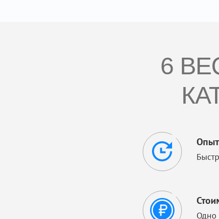
6 ВЕ
КА
Опыт
Быстр
Стои
Одно 