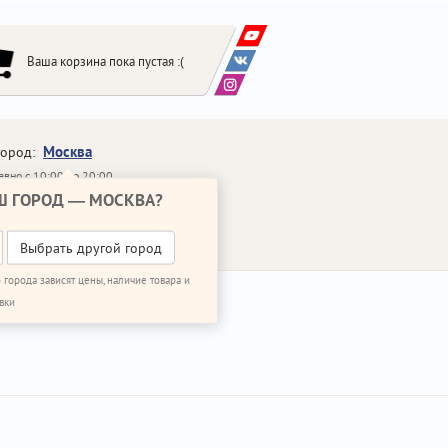
Ваша корзина пока пустая :(
Москва
город:
вно с 10:00 до 20:00
Ш ГОРОД —
МОСКВА
?
648-64-30
95)
648-64-20
95)
ЗВОНИТЬ МНЕ
Выбрать другой город
 города зависят цены, наличие товара и
вки