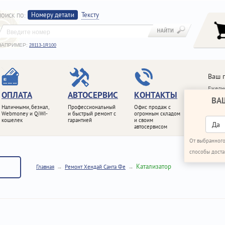
Номеру детали
Тексту
ПОИСК ПО
:
НАПРИМЕР:
28113-1R100
Ваш 
Ежедне
ОПЛАТА
АВТОСЕРВИС
КОНТАКТЫ
ВА
+7 (4
Наличными, безнал,
Профессиональный
Офис продаж с
+7 (4
Webmoney и QiWI-
и быстрый ремонт с
огромным складом
кошелек
гарантией
и своим
ПЕРЕ
Да
автосервисом
От выбранного
способы доста
Катализатор
Главная
Ремонт Хендай Санта Фе