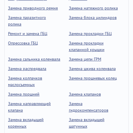
Замена приводного ремня
Замена натяжного ролика
Замена паразитного
Замена блока цилиндров
ролика
Ремонт и замена ГБЦ
Замена прокладки ГБЦ
Опрессовка ГБЦ
Замена прокладки
клапанной крышки
Замена сальника коленвала
Замена цепи ГРМ
Замена распредвала
Замена шкива коленвала
Замена колпачков
Замена поршневых колец
маслосъемных
Замена поршней
Замена клапанов
Замена направляющей
Замена
клапана
гидрокомпенсаторов
Замена вкладышей
Замена вкладышей
коренных
шатунных