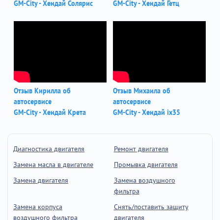
GM-City - Хендай Солярис
GM-City - Хендай Гетц
Отзыв Кирилла об
Отзыв Михаила об
автосервисе
автосервисе
GM-City - Хендай Крета
GM-City - Хендай ix35
Диагностика двигателя
Ремонт двигателя
Замена масла в двигателе
Промывка двигателя
Замена двигателя
Замена воздушного
фильтра
Замена корпуса
Снять/поставить защиту
воздушного фильтра
двигателя