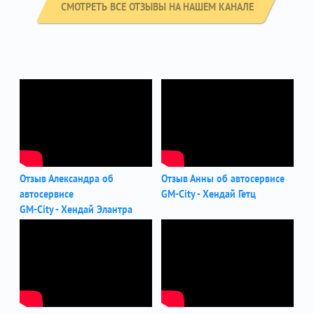
СМОТРЕТЬ ВСЕ ОТЗЫВЫ НА НАШЕМ КАНАЛЕ
Отзыв Александра об
Отзыв Анны об автосервисе
автосервисе
GM-City - Хендай Гетц
GM-City - Хендай Элантра