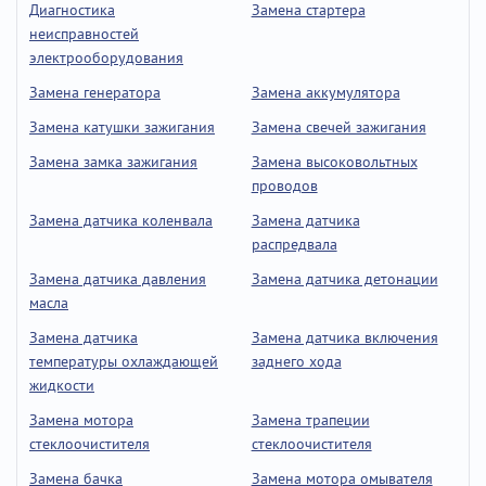
Диагностика
Замена стартера
неисправностей
электрооборудования
Замена генератора
Замена аккумулятора
Замена катушки зажигания
Замена свечей зажигания
Замена замка зажигания
Замена высоковольтных
проводов
Замена датчика коленвала
Замена датчика
распредвала
Замена датчика давления
Замена датчика детонации
масла
Замена датчика
Замена датчика включения
температуры охлаждающей
заднего хода
жидкости
Замена мотора
Замена трапеции
стеклоочистителя
стеклоочистителя
Замена бачка
Замена мотора омывателя