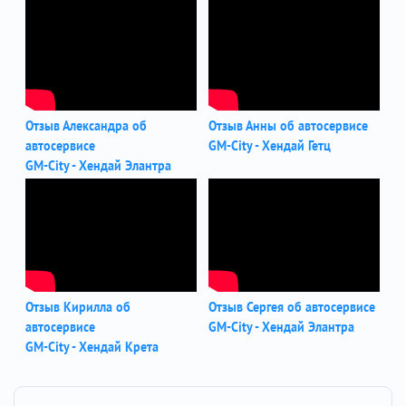
Отзыв Александра об
Отзыв Анны об автосервисе
автосервисе
GM-City - Хендай Гетц
GM-City - Хендай Элантра
Отзыв Кирилла об
Отзыв Сергея об автосервисе
автосервисе
GM-City - Хендай Элантра
GM-City - Хендай Крета