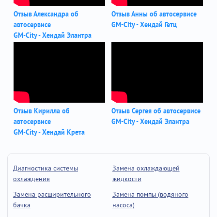
Отзыв Александра об
Отзыв Анны об автосервисе
автосервисе
GM-City - Хендай Гетц
GM-City - Хендай Элантра
Отзыв Кирилла об
Отзыв Сергея об автосервисе
автосервисе
GM-City - Хендай Элантра
GM-City - Хендай Крета
Диагностика системы
Замена охлаждающей
охлаждения
жидкости
Замена расширительного
Замена помпы (водяного
бачка
насоса)