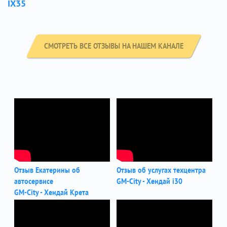
IX35
СМОТРЕТЬ ВСЕ ОТЗЫВЫ НА НАШЕМ КАНАЛЕ
Отзыв Екатерины об
Отзыв об услугах техцентра
автосервисе
GM-City - Хендай i30
GM-City - Хендай Крета