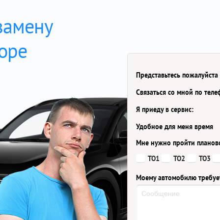
замену
боре
n
Представьтесь пожалуйста
Связаться со мной по тел
Я приеду в сервис:
Удобное для меня время
Мне нужно пройти планов
ТО1
ТО2
ТО3
Моему автомобилю требуе