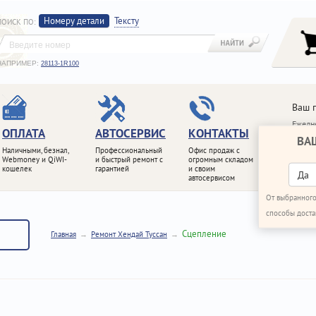
Номеру детали
Тексту
ПОИСК ПО
:
НАПРИМЕР:
28113-1R100
Ваш 
Ежедне
ОПЛАТА
АВТОСЕРВИС
КОНТАКТЫ
ВА
+7 (4
Наличными, безнал,
Профессиональный
Офис продаж с
+7 (4
Webmoney и QiWI-
и быстрый ремонт с
огромным складом
кошелек
гарантией
и своим
ПЕРЕ
Да
автосервисом
От выбранного
способы доста
Сцепление
Главная
Ремонт Хендай Туссан