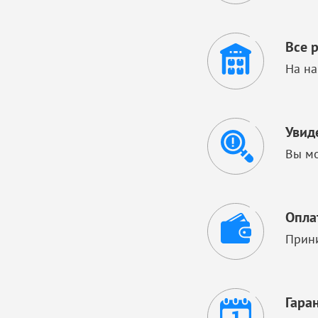
Все 
На на
Увид
Вы мо
Опла
Прини
Гара