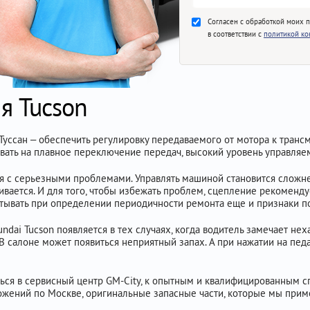
Согласен с обработкой моих 
в соответствии с
политикой к
я Tucson
Туссан – обеспечить регулировку передаваемого от мотора к транс
ать на плавное переключение передач, высокий уровень управляем
я с серьезными проблемами. Управлять машиной становится сложнее
вается. И для того, чтобы избежать проблем, сцепление рекомендуе
итывать при определении периодичности ремонта еще и признаки п
ai Tucson появляется в тех случаях, когда водитель замечает нех
 салоне может появиться неприятный запах. А при нажатии на пед
ться в сервисный центр GM-City, к опытным и квалифицированным 
жений по Москве, оригинальные запасные части, которые мы приме