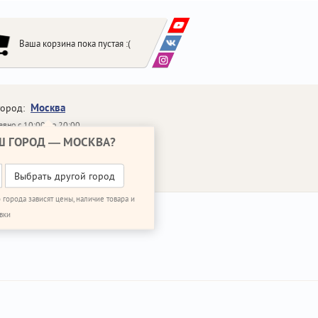
Ваша корзина пока пустая :(
Москва
город:
вно с 10:00 до 20:00
Ш ГОРОД —
МОСКВА
?
648-64-30
95)
648-64-20
95)
ЗВОНИТЬ МНЕ
Выбрать другой город
 города зависят цены, наличие товара и
вки