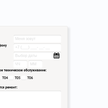
ефону
ое техническое обслуживание:
ТО4
ТО5
ТО6
тся ремонт: