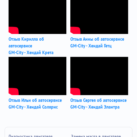
Отзыв Кирилла об
Отзыв Анны об автосервисе
автосервисе
GM-City - Хендай Гетц
GM-City - Хендай Крета
Отзыв Ильи об автосервисе
Отзыв Сергея об автосервисе
GM-City - Хендай Солярис
GM-City - Хендай Элантра
Диагностика двигателя
Замена масла в двигателе