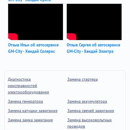
Отзыв Ильи об автосервисе
Отзыв Сергея об автосервисе
GM-City - Хендай Солярис
GM-City - Хендай Элантра
Диагностика
Замена стартера
неисправностей
электрооборудования
Замена генератора
Замена аккумулятора
Замена катушки зажигания
Замена свечей зажигания
Замена замка зажигания
Замена высоковольтных
проводов