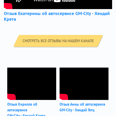
Отзыв Екатерины об автосервисе GM-City - Хендай
Крета
СМОТРЕТЬ ВСЕ ОТЗЫВЫ НА НАШЕМ КАНАЛЕ
Отзыв Кирилла об
Отзыв Анны об автосервисе
автосервисе
GM-City - Хендай Гетц
GM-City - Хендай Крета