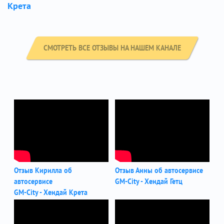
Крета
СМОТРЕТЬ ВСЕ ОТЗЫВЫ НА НАШЕМ КАНАЛЕ
Отзыв Кирилла об
Отзыв Анны об автосервисе
автосервисе
GM-City - Хендай Гетц
GM-City - Хендай Крета