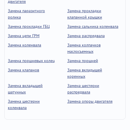
двигателя
Замена паразитного
Замена прокладки
ролика
клапанной крышки
Замена прокладки ГБЦ
Замена сальника коленвала
Замена цепи ГРМ
Замена распредвала
Замена коленвала
Замена колпачков
маслосъемных
Замена поршневых колец
Замена поршней
Замена клапанов
Замена вкладышей
коренных
Замена вкладышей
Замена шестерни
шатунных
распредвала
Замена шестерни
Замена опоры двигателя
коленвала