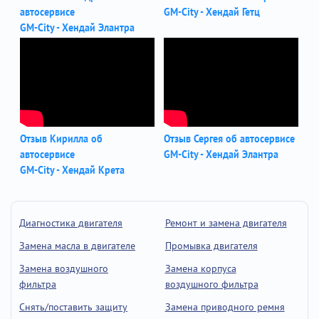
автосервисе
GM-City - Хендай Гетц
GM-City - Хендай Элантра
Отзыв Кирилла об
Отзыв Сергея об автосервисе
автосервисе
GM-City - Хендай Элантра
GM-City - Хендай Крета
Диагностика двигателя
Ремонт и замена двигателя
Замена масла в двигателе
Промывка двигателя
Замена воздушного
Замена корпуса
фильтра
воздушного фильтра
Снять/поставить защиту
Замена приводного ремня