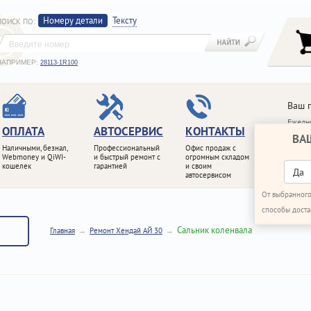
Номеру детали
Тексту
ПОИСК ПО
:
НАПРИМЕР:
28113-1R100
Ваш 
Ежедне
ОПЛАТА
АВТОСЕРВИС
КОНТАКТЫ
ВА
+7 (4
Наличными, безнал,
Профессиональный
Офис продаж с
+7 (4
Webmoney и QiWI-
и быстрый ремонт с
огромным складом
кошелек
гарантией
и своим
ПЕРЕ
Да
автосервисом
От выбранного
способы доста
Сальник коленвала
Главная
Ремонт Хендай АЙ 30