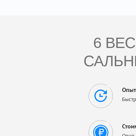
6 ВЕ
САЛЬН
Опыт
Быстр
Стои
Одно 