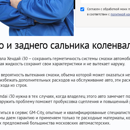
Согласен с обработкой моих 
в соответствии с
политикой к
 и заднего сальника коленвал
ла Хендай i30 – сохранить герметичность системы смазки автомоби
ная жидкость сохранит свои характеристики и не вытекает наружу.
 вероятность вытекания смазки, объема которой может оказаться н
ы избежать дополнительных расходов на обслуживание авто, эти рас
хода из строя.
dai i30 нужна в тех случаях, когда владелец этого авто замечает п
наружить проблему поможет пробуксовка сцепления и повышенный 
титься в сервис GM-City, опытные и квалифицированные специалист
мы даем гарантию и применяем только те расходные материалы, к
х предложений большинства московских автомастерских.