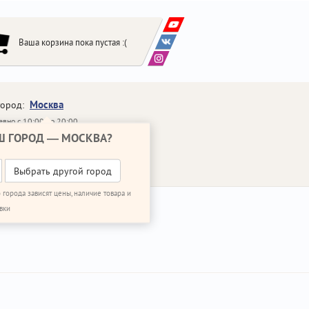
Ваша корзина пока пустая :(
Москва
город:
вно с 10:00 до 20:00
Ш ГОРОД —
МОСКВА
?
648-64-30
95)
648-64-20
95)
ЗВОНИТЬ МНЕ
Выбрать другой город
 города зависят цены, наличие товара и
вки