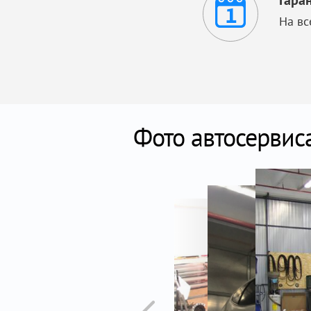
Гара
На вс
Фото автосервис