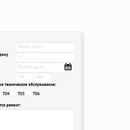
ефону
ое техническое обслуживание:
ТО4
ТО5
ТО6
тся ремонт: