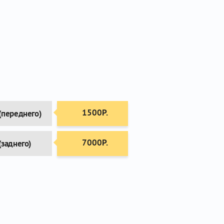
1500Р.
(переднего)
7000Р.
(заднего)