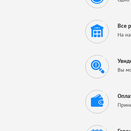
Все 
На на
Увид
Вы мо
Опла
Прини