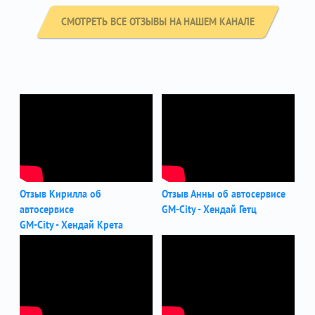
СМОТРЕТЬ ВСЕ ОТЗЫВЫ НА НАШЕМ КАНАЛЕ
Отзыв Кирилла об
Отзыв Анны об автосервисе
автосервисе
GM-City - Хендай Гетц
GM-City - Хендай Крета