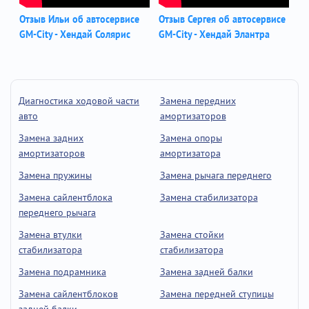
Отзыв Ильи об автосервисе
Отзыв Сергея об автосервисе
GM-City - Хендай Солярис
GM-City - Хендай Элантра
Диагностика ходовой части
Замена передних
авто
амортизаторов
Замена задних
Замена опоры
амортизаторов
амортизатора
Замена пружины
Замена рычага переднего
Замена сайлентблока
Замена стабилизатора
переднего рычага
Замена втулки
Замена стойки
стабилизатора
стабилизатора
Замена подрамника
Замена задней балки
Замена сайлентблоков
Замена передней ступицы