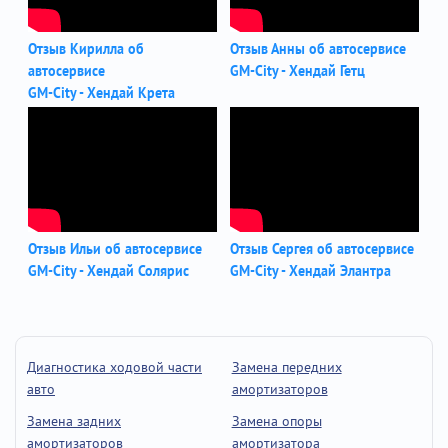
Отзыв Кирилла об
Отзыв Анны об автосервисе
автосервисе
GM-City - Хендай Гетц
GM-City - Хендай Крета
Отзыв Ильи об автосервисе
Отзыв Сергея об автосервисе
GM-City - Хендай Солярис
GM-City - Хендай Элантра
Диагностика ходовой части
Замена передних
авто
амортизаторов
Замена задних
Замена опоры
амортизаторов
амортизатора