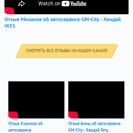
Отзыв Михаила об автосервисе GM-City - Хендай
IX35
СМОТРЕТЬ ВСЕ ОТЗЫВЫ НА НАШЕМ КАНАЛЕ
Отзыв Кирилла об
Отзыв Анны об автосервисе
автосервисе
GM-City - Хендай Гетц