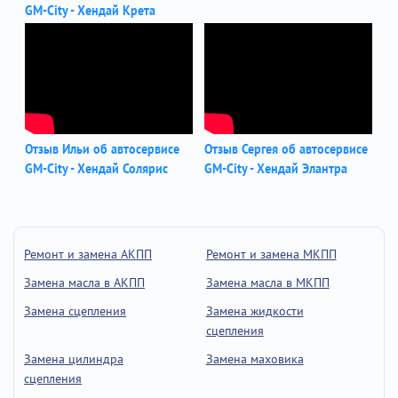
GM-City - Хендай Крета
Отзыв Ильи об автосервисе
Отзыв Сергея об автосервисе
GM-City - Хендай Солярис
GM-City - Хендай Элантра
Ремонт и замена АКПП
Ремонт и замена МКПП
Замена масла в АКПП
Замена масла в МКПП
Замена сцепления
Замена жидкости
сцепления
Замена цилиндра
Замена маховика
сцепления