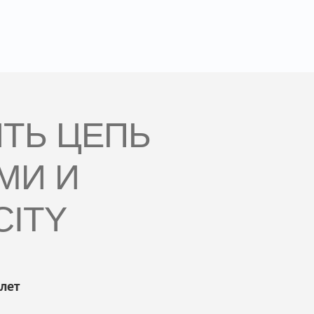
ИТЬ ЦЕПЬ
МИ И
CITY
лет