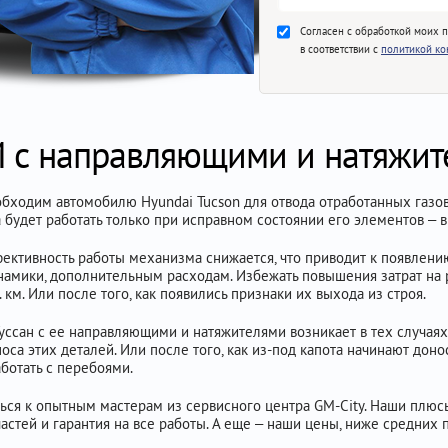
Согласен с обработкой моих 
в соответствии с
политикой к
 с направляющими и натяжит
бходим автомобилю Hyundai Tucson для отвода отработанных газов
будет работать только при исправном состоянии его элементов – в 
фективность работы механизма снижается, что приводит к появлени
амики, дополнительным расходам. Избежать повышения затрат на
км. Или после того, как появились признаки их выхода из строя.
ссан с ее направляющими и натяжителями возникает в тех случаях
са этих деталей. Или после того, как из-под капота начинают дон
аботать с перебоями.
ься к опытным мастерам из сервисного центра GM-City. Наши плюсы 
стей и гарантия на все работы. А еще – наши цены, ниже средних