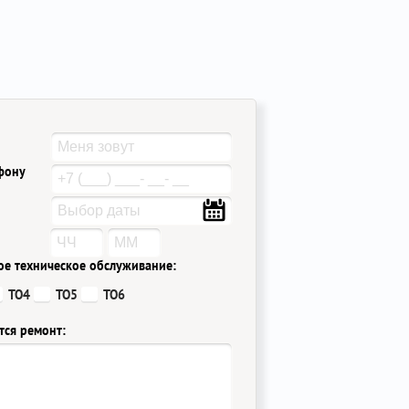
ефону
ое техническое обслуживание:
ТО4
ТО5
ТО6
тся ремонт: