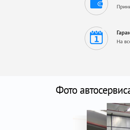
Прини
Гара
На вс
Фото автосервис