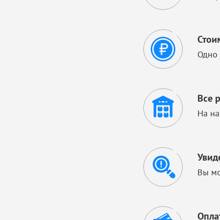
Стои
Одно 
Все 
На на
Увид
Вы мо
Опла