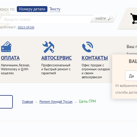
Номеру детали
Тексту
ПОИСК ПО
:
НАПРИМЕР:
28113-1R100
Ваш 
Ежедне
ОПЛАТА
АВТОСЕРВИС
КОНТАКТЫ
ВА
+7 (4
Наличными, безнал,
Профессиональный
Офис продаж с
+7 (4
Webmoney и QiWI-
и быстрый ремонт с
огромным складом
кошелек
гарантией
и своим
ПЕРЕ
Да
автосервисом
От выбранного
способы доста
Цепь ГРМ
Главная
Ремонт Хендай Туссан