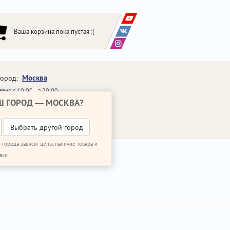
Ваша корзина пока пустая :(
Москва
город:
вно с 10:00 до 20:00
Ш ГОРОД —
МОСКВА
?
648-64-30
95)
648-64-20
95)
ЗВОНИТЬ МНЕ
Выбрать другой город
 города зависят цены, наличие товара и
вки