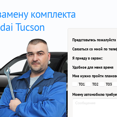
замену комплекта
dai Tucson
Представьтесь пожалуйста
Связаться со мной по тел
Я приеду в сервис:
Удобное для меня время
Мне нужно пройти планов
ТО1
ТО2
ТО3
Моему автомобилю требуе