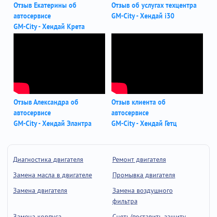
Отзыв Екатерины об
Отзыв об услугах техцентра
автосервисе
GM-City - Хендай i30
GM-City - Хендай Крета
Отзыв Александра об
Отзыв клиента об
автосервисе
автосервисе
GM-City - Хендай Элантра
GM-City - Хендай Гетц
Диагностика двигателя
Ремонт двигателя
Замена масла в двигателе
Промывка двигателя
Замена двигателя
Замена воздушного
фильтра
Замена корпуса
Снять/поставить защиту